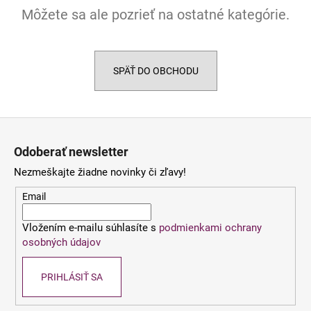
Môžete sa ale pozrieť na ostatné kategórie.
á
j
s
ť
SPÄŤ DO OBCHODU
?
Z
á
Odoberať newsletter
p
HĽADAŤ
Nezmeškajte žiadne novinky či zľavy!
ä
t
Email
i
O
Vložením e-mailu súhlasíte s
podmienkami ochrany
e
d
osobných údajov
p
o
PRIHLÁSIŤ SA
r
ú