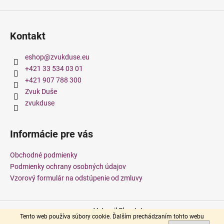
č
a
m
e
Kontakt
eshop
@
zvukduse.eu
+421 33 534 03 01
+421 907 788 300
Zvuk Duše
zvukduse
Informácie pre vás
Obchodné podmienky
Podmienky ochrany osobných údajov
Vzorový formulár na odstúpenie od zmluvy
Vytvoril Shoptet
Tento web používa súbory cookie. Ďalším prechádzaním tohto webu