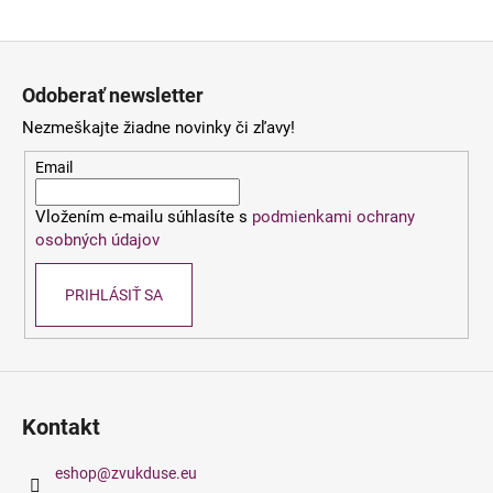
á
Z
j
á
s
Odoberať newsletter
p
ť
Nezmeškajte žiadne novinky či zľavy!
ä
?
t
Email
i
Vložením e-mailu súhlasíte s
podmienkami ochrany
e
osobných údajov
HĽADAŤ
PRIHLÁSIŤ SA
O
d
p
o
Kontakt
r
ú
eshop
@
zvukduse.eu