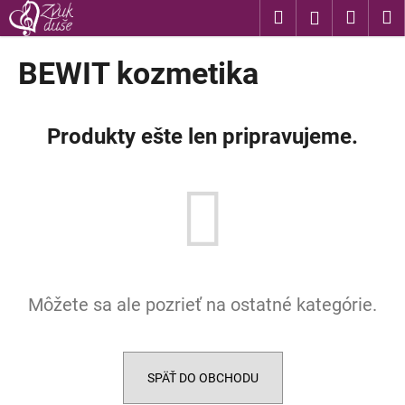
K
Prejsť
Hľadať
Nákup
M
Prihláseni
na
o
obsah
Späť
Späť
košík
š
BEWIT kozmetika
í
Č
k
o
Produkty ešte len pripravujeme.
p
o
t
r
e
b
u
Môžete sa ale pozrieť na ostatné kategórie.
j
e
t
e
SPÄŤ DO OBCHODU
n