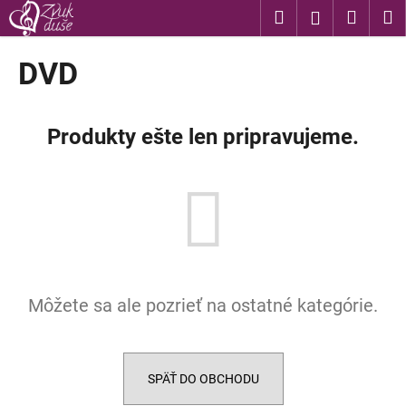
K
Prejsť
Hľadať
Nákup
M
Prihláseni
na
o
obsah
Späť
Späť
košík
š
DVD
í
Č
k
o
Produkty ešte len pripravujeme.
p
o
t
r
e
b
u
Môžete sa ale pozrieť na ostatné kategórie.
j
e
t
e
SPÄŤ DO OBCHODU
n