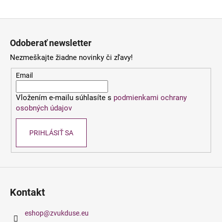
á
Z
j
á
s
Odoberať newsletter
p
ť
Nezmeškajte žiadne novinky či zľavy!
ä
?
t
Email
i
Vložením e-mailu súhlasíte s
podmienkami ochrany
e
osobných údajov
HĽADAŤ
PRIHLÁSIŤ SA
O
d
p
o
Kontakt
r
ú
eshop
@
zvukduse.eu