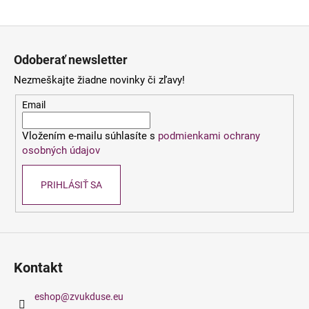
á
Z
j
á
s
Odoberať newsletter
p
ť
Nezmeškajte žiadne novinky či zľavy!
ä
?
t
Email
i
Vložením e-mailu súhlasíte s
podmienkami ochrany
e
osobných údajov
HĽADAŤ
PRIHLÁSIŤ SA
O
d
p
o
Kontakt
r
ú
eshop
@
zvukduse.eu