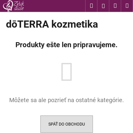
K
Prejsť
Hľadať
Nákup
M
Prihláseni
na
o
obsah
Späť
Späť
košík
š
dōTERRA kozmetika
í
Č
k
o
Produkty ešte len pripravujeme.
p
o
t
r
e
b
u
Môžete sa ale pozrieť na ostatné kategórie.
j
e
t
e
SPÄŤ DO OBCHODU
n