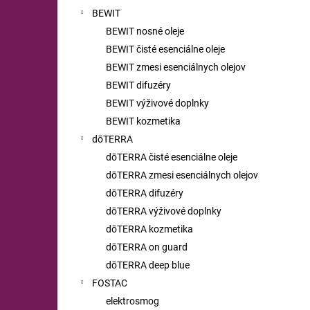
BEWIT
BEWIT nosné oleje
BEWIT čisté esenciálne oleje
BEWIT zmesi esenciálnych olejov
BEWIT difuzéry
BEWIT výživové doplnky
BEWIT kozmetika
dōTERRA
dōTERRA čisté esenciálne oleje
dōTERRA zmesi esenciálnych olejov
dōTERRA difuzéry
dōTERRA výživové doplnky
dōTERRA kozmetika
dōTERRA on guard
dōTERRA deep blue
FOSTAC
elektrosmog