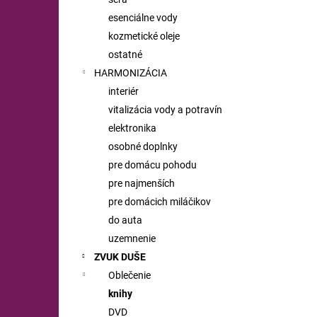
esenciálne vody
kozmetické oleje
ostatné
HARMONIZÁCIA
interiér
vitalizácia vody a potravín
elektronika
osobné doplnky
pre domácu pohodu
pre najmenších
pre domácich miláčikov
do auta
uzemnenie
ZVUK DUŠE
Oblečenie
knihy
DVD