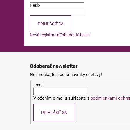
Heslo
PRIHLÁSIŤ SA
Nová registrácia
Zabudnuté heslo
Z
á
Odoberať newsletter
p
Nezmeškajte žiadne novinky či zľavy!
ä
t
Email
i
Vložením e-mailu súhlasíte s
podmienkami ochra
e
PRIHLÁSIŤ SA