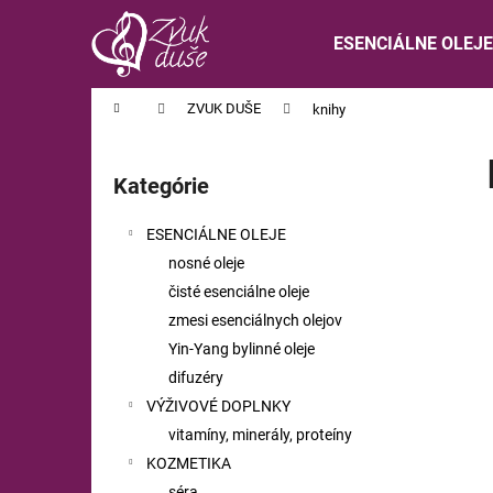
K
Prejsť
na
o
ESENCIÁLNE OLEJE
obsah
Späť
Späť
š
do
do
í
Domov
ZVUK DUŠE
knihy
obchodu
obchodu
k
B
o
Kategórie
Preskočiť
č
kategórie
n
ESENCIÁLNE OLEJE
ý
nosné oleje
p
čisté esenciálne oleje
a
zmesi esenciálnych olejov
n
Yin-Yang bylinné oleje
e
difuzéry
l
VÝŽIVOVÉ DOPLNKY
vitamíny, minerály, proteíny
KOZMETIKA
séra