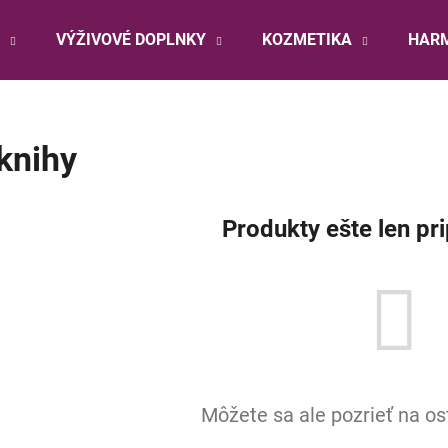
VÝŽIVOVÉ DOPLNKY
KOZMETIKA
HARM
Čo potrebujete nájsť?
knihy
HĽADAŤ
Produkty ešte len pr
Odporúčame
Môžete sa ale pozrieť na os