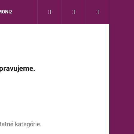
Hľadať
Prihlásenie
Nákupný
ONIZÁCIA
ZVUK DUŠE
BEWIT
dōTERR
košík
ipravujeme.
tatné kategórie.