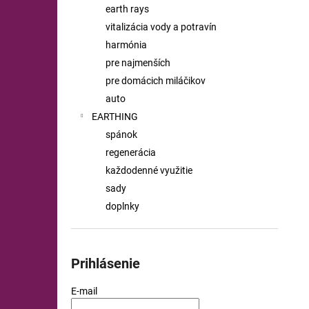
earth rays
vitalizácia vody a potravín
harmónia
pre najmenších
pre domácich miláčikov
auto
EARTHING
spánok
regenerácia
každodenné využitie
sady
doplnky
Prihlásenie
E-mail