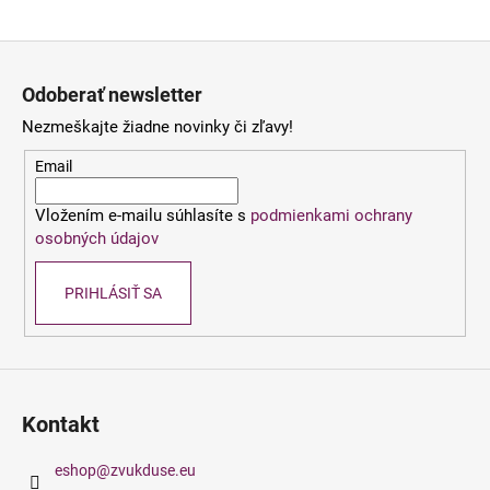
á
Z
j
á
s
Odoberať newsletter
p
ť
Nezmeškajte žiadne novinky či zľavy!
ä
?
t
Email
i
Vložením e-mailu súhlasíte s
podmienkami ochrany
e
osobných údajov
HĽADAŤ
PRIHLÁSIŤ SA
O
d
p
o
Kontakt
r
ú
eshop
@
zvukduse.eu