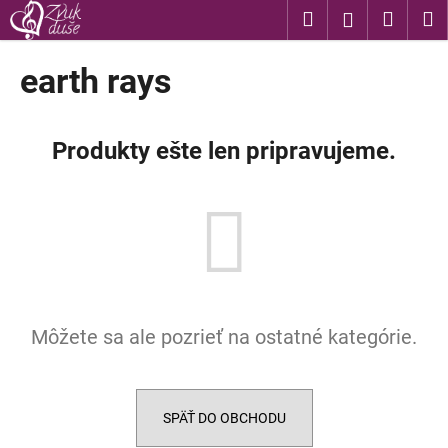
K
Prejsť
Hľadať
Nákup
M
Prihláseni
na
o
obsah
Späť
Späť
košík
š
earth rays
í
Č
k
o
Produkty ešte len pripravujeme.
p
o
t
r
e
b
u
Môžete sa ale pozrieť na ostatné kategórie.
j
e
t
e
SPÄŤ DO OBCHODU
n