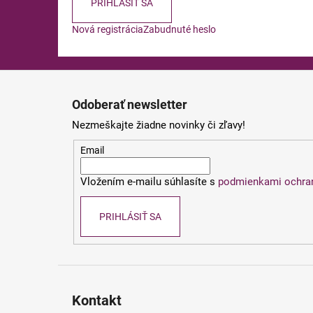
PRIHLÁSIŤ SA
Nová registrácia
Zabudnuté heslo
Z
á
Odoberať newsletter
p
Nezmeškajte žiadne novinky či zľavy!
ä
t
Email
i
Vložením e-mailu súhlasíte s
podmienkami ochra
e
PRIHLÁSIŤ SA
Kontakt