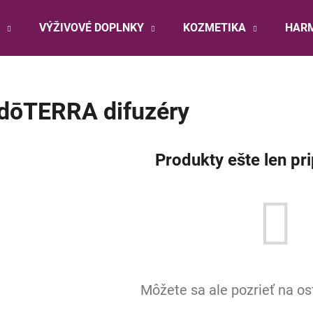
VÝŽIVOVÉ DOPLNKY
KOZMETIKA
HARM
Čo potrebujete nájsť?
dōTERRA difuzéry
HĽADAŤ
Produkty ešte len pr
Odporúčame
Môžete sa ale pozrieť na os