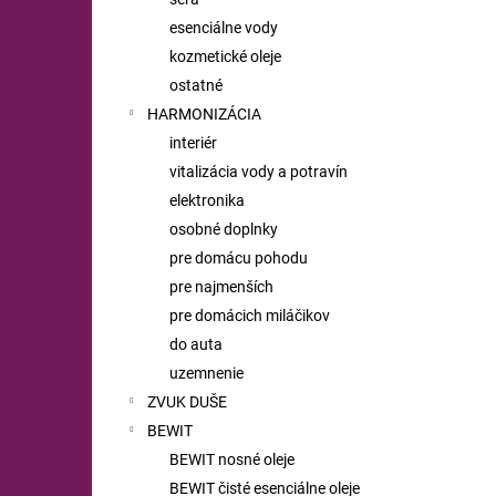
esenciálne vody
kozmetické oleje
ostatné
HARMONIZÁCIA
interiér
vitalizácia vody a potravín
elektronika
osobné doplnky
pre domácu pohodu
pre najmenších
pre domácich miláčikov
do auta
uzemnenie
ZVUK DUŠE
BEWIT
BEWIT nosné oleje
BEWIT čisté esenciálne oleje