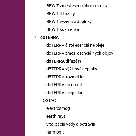
BEWIT zmesi esenciálnych olejov
BEWIT difuzéry
BEWIT výživové doplnky
BEWIT kozmetika
dōTERRA
dōTERRA čisté esenciálne oleje
dōTERRA zmesi esenciálnych olejov
dōTERRA difuzéry
dōTERRA výživové doplnky
dōTERRA kozmetika
dōTERRA on guard
dōTERRA deep blue
FOSTAC
elektrosmog
earth rays
vitalizácia vody a potravín
harmónia