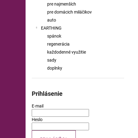
pre najmenších
pre domácich miláčikov
auto
EARTHING
spánok
regenerácia
každodenné využitie
sady
doplnky
Prihlásenie
E-mail
Heslo