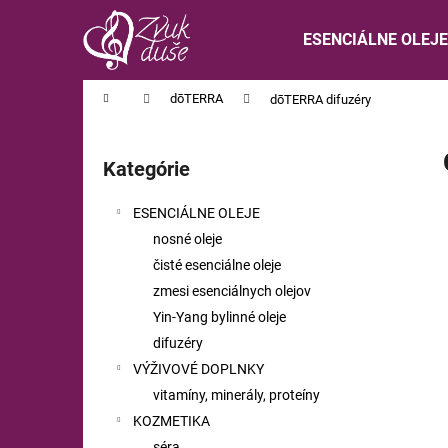
K
Prejsť
na
o
ESENCIÁLNE OLEJE
obsah
Späť
Späť
š
do
do
í
Domov
dōTERRA
dōTERRA difuzéry
obchodu
obchodu
k
B
o
Kategórie
Preskočiť
č
kategórie
n
ESENCIÁLNE OLEJE
ý
nosné oleje
p
čisté esenciálne oleje
a
zmesi esenciálnych olejov
n
Yin-Yang bylinné oleje
e
difuzéry
l
VÝŽIVOVÉ DOPLNKY
vitamíny, minerály, proteíny
KOZMETIKA
séra