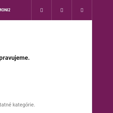
Hľadať
Prihlásenie
Nákupný
ONIZÁCIA
ZVUK DUŠE
BEWIT
dōTERR
košík
ipravujeme.
tatné kategórie.