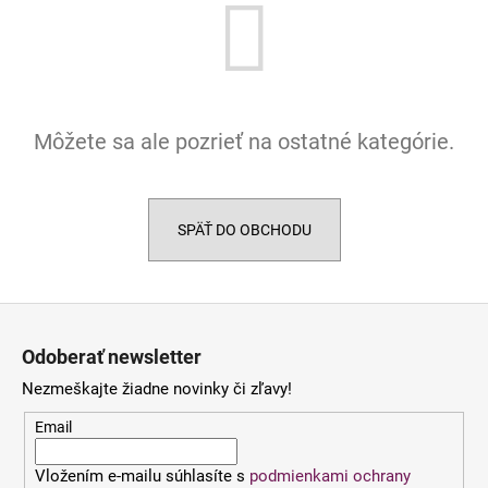
á
j
s
ť
?
Môžete sa ale pozrieť na ostatné kategórie.
SPÄŤ DO OBCHODU
HĽADAŤ
Z
á
O
Odoberať newsletter
p
d
Nezmeškajte žiadne novinky či zľavy!
p
ä
o
t
Email
r
i
ú
Vložením e-mailu súhlasíte s
podmienkami ochrany
e