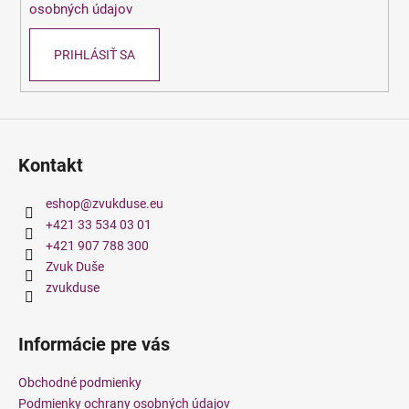
č
osobných údajov
a
m
PRIHLÁSIŤ SA
e
Kontakt
eshop
@
zvukduse.eu
+421 33 534 03 01
+421 907 788 300
Zvuk Duše
zvukduse
Informácie pre vás
Obchodné podmienky
Podmienky ochrany osobných údajov