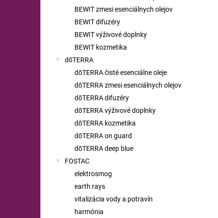
BEWIT zmesi esenciálnych olejov
BEWIT difuzéry
BEWIT výživové doplnky
BEWIT kozmetika
dōTERRA
dōTERRA čisté esenciálne oleje
dōTERRA zmesi esenciálnych olejov
dōTERRA difuzéry
dōTERRA výživové doplnky
dōTERRA kozmetika
dōTERRA on guard
dōTERRA deep blue
FOSTAC
elektrosmog
earth rays
vitalizácia vody a potravín
harmónia