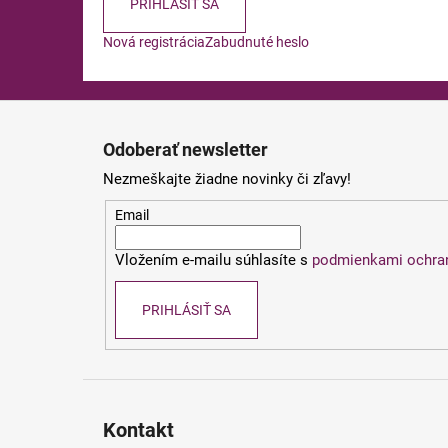
PRIHLÁSIŤ SA
Nová registrácia
Zabudnuté heslo
Z
á
Odoberať newsletter
p
Nezmeškajte žiadne novinky či zľavy!
ä
t
Email
i
Vložením e-mailu súhlasíte s
podmienkami ochra
e
PRIHLÁSIŤ SA
Kontakt