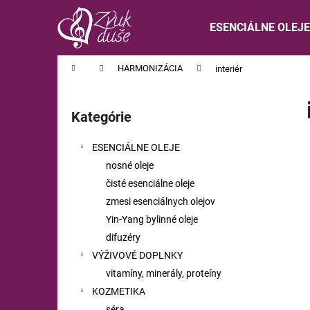
K
Prejsť
na
o
ESENCIÁLNE OLEJE
obsah
Späť
Späť
š
do
do
í
Domov
HARMONIZÁCIA
interiér
obchodu
obchodu
k
B
o
Kategórie
Preskočiť
č
kategórie
n
ESENCIÁLNE OLEJE
ý
nosné oleje
p
čisté esenciálne oleje
a
zmesi esenciálnych olejov
n
Yin-Yang bylinné oleje
e
difuzéry
l
VÝŽIVOVÉ DOPLNKY
vitamíny, minerály, proteíny
KOZMETIKA
séra