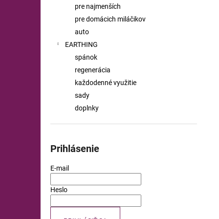
pre najmenších
pre domácich miláčikov
auto
EARTHING
spánok
regenerácia
každodenné využitie
sady
doplnky
Prihlásenie
E-mail
Heslo