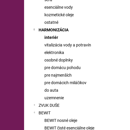
esenciálne vody
kozmetické oleje
ostatné
HARMONIZÁCIA
interiér
vitalizácia vody a potravín
elektronika
osobné doplnky
pre domácu pohodu
pre najmenších
pre domácich miláčikov
do auta
uzemnenie
ZVUK DUŠE
BEWIT
BEWIT nosné oleje
BEWIT čisté esenciálne oleje