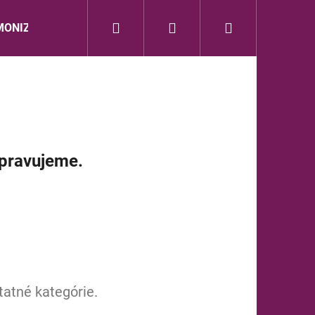
Hľadať
Prihlásenie
Nákupný
ONIZÁCIA
ZVUK DUŠE
BEWIT
dōTERR
košík
ipravujeme.
tatné kategórie.