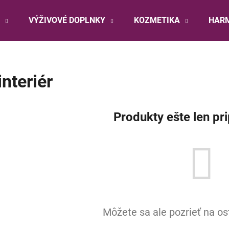
VÝŽIVOVÉ DOPLNKY
KOZMETIKA
HARM
Čo potrebujete nájsť?
interiér
HĽADAŤ
Produkty ešte len pr
Odporúčame
Môžete sa ale pozrieť na os