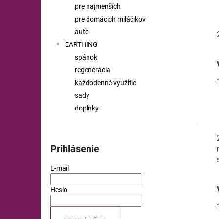
pre najmenších
pre domácich miláčikov
auto
EARTHING
spánok
regenerácia
každodenné využitie
sady
doplnky
Prihlásenie
E-mail
Heslo