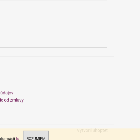
 údajov
ie od zmluvy
Vytvoril Shoptet
informácií
tu
.
ROZUMIEM