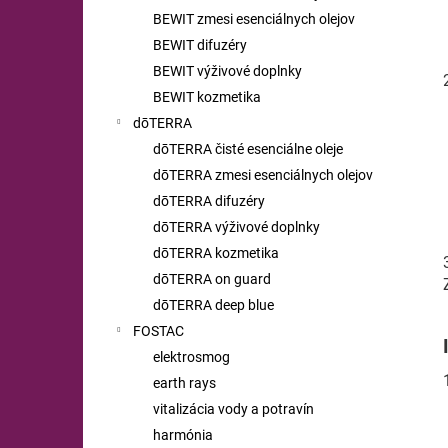
BEWIT zmesi esenciálnych olejov
BEWIT difuzéry
BEWIT výživové doplnky
BEWIT kozmetika
dōTERRA
dōTERRA čisté esenciálne oleje
dōTERRA zmesi esenciálnych olejov
dōTERRA difuzéry
dōTERRA výživové doplnky
dōTERRA kozmetika
dōTERRA on guard
dōTERRA deep blue
FOSTAC
elektrosmog
earth rays
vitalizácia vody a potravín
harmónia