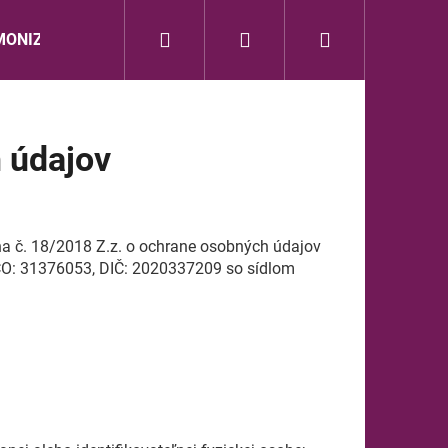
Hľadať
Prihlásenie
Nákupný
ONIZÁCIA
ZVUK DUŠE
BEWIT
dōTERR
košík
 údajov
a č. 18/2018 Z.z. o ochrane osobných údajov
IČO:
31376053, DIČ: 2020337209
so sídlom