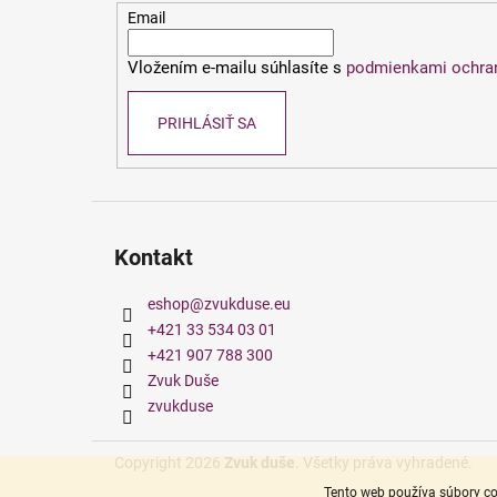
t
Email
i
Vložením e-mailu súhlasíte s
podmienkami ochra
e
PRIHLÁSIŤ SA
Kontakt
eshop
@
zvukduse.eu
+421 33 534 03 01
+421 907 788 300
Zvuk Duše
zvukduse
Copyright 2026
Zvuk duše
. Všetky práva vyhradené.
Tento web používa súbory co