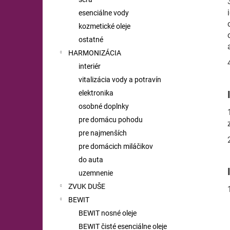
esenciálne vody
kozmetické oleje
ostatné
HARMONIZÁCIA
interiér
vitalizácia vody a potravín
elektronika
osobné doplnky
pre domácu pohodu
pre najmenších
pre domácich miláčikov
do auta
uzemnenie
ZVUK DUŠE
BEWIT
BEWIT nosné oleje
BEWIT čisté esenciálne oleje