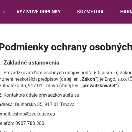
VÝŽIVOVÉ DOPLNKY
KOZMETIKA
HARM
Čo potrebujete nájsť?
Podmienky ochrany osobných
HĽADAŤ
I.
Základné ustanovenia
1. Prevádzkovateľom osobných údajov podľa § 5 písm. o) zákon
v znení neskorších predpisov (ďalej len „
Zákon
“) je Engo, s.r.o. 
Odporúčame
Bulharská 35, 917 01 Trnava (ďalej len: „
prevádzkovateľ
“).
2. Kontaktné údaje prevádzkovateľa sú
adresa: Bulharská 35, 917 01 Trnava
email: eshop@zvukduse.eu
telefón: 0907 788 300