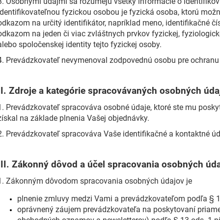
3. Osobnými údajmi sa rozumejú všetky informácie o identifikova
identifikovateľnou fyzickou osobou je fyzická osoba, ktorú mož
odkazom na určitý identifikátor, napríklad meno, identifikačné čís
odkazom na jeden či viac zvláštnych prvkov fyzickej, fyziologicke
alebo spoločenskej identity tejto fyzickej osoby.
4. Prevádzkovateľ nevymenoval zodpovednú osobu pre ochranu
II.
Zdroje a kategórie spracovávaných osobných úda
1. Prevádzkovateľ spracováva osobné údaje, ktoré ste mu poskyt
získal na základe plnenia Vašej objednávky.
2. Prevádzkovateľ spracováva Vaše identifikačné a kontaktné úd
III.
Zákonný dôvod a účel spracovania osobných úd
1. Zákonným dôvodom spracovania osobných údajov je
plnenie zmluvy medzi Vami a prevádzkovateľom podľa § 13
oprávnený záujem prevádzkovateľa na poskytovaní priame