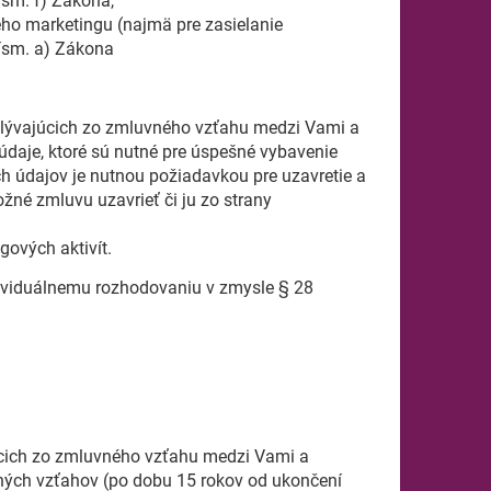
sm. f) Zákona,
ho marketingu (najmä pre zasielanie
ísm. a) Zákona
plývajúcich zo zmluvného vzťahu medzi Vami a
daje, ktoré sú nutné pre úspešné vybavenie
h údajov je nutnou požiadavkou pre uzavretie a
žné zmluvu uzavrieť či ju zo strany
ových aktivít.
ividuálnemu rozhodovaniu v zmysle § 28
.
úcich zo zmluvného vzťahu medzi Vami a
ných vzťahov (po dobu 15 rokov od ukončení