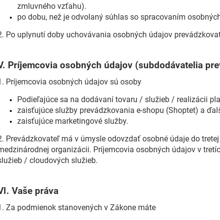
zmluvného vzťahu).
po dobu, než je odvolaný súhlas so spracovaním osobných 
2. Po uplynutí doby uchovávania osobných údajov prevádzkova
V.
Príjemcovia osobných údajov (subdodávatelia pre
1. Príjemcovia osobných údajov sú osoby
Podieľajúce sa na dodávaní tovaru / služieb / realizácii pl
zaisťujúce služby prevádzkovania e-shopu (Shoptet) a ďalš
zaisťujúce marketingové služby.
2. Prevádzkovateľ má v úmysle odovzdať osobné údaje do tretej 
medzinárodnej organizácii. Príjemcovia osobných údajov v tretí
služieb / cloudových služieb.
VI.
Vaše práva
1. Za podmienok stanovených v Zákone máte