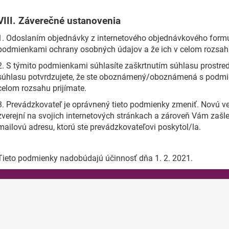
VIII.
Záverečné ustanovenia
1. Odoslaním objednávky z internetového objednávkového formu
podmienkami ochrany osobných údajov a že ich v celom rozsahu
2. S týmito podmienkami súhlasíte zaškrtnutím súhlasu prostre
súhlasu potvrdzujete, že ste oboznámený/oboznámená s podmie
celom rozsahu prijímate.
3. Prevádzkovateľ je oprávnený tieto podmienky zmeniť. Novú 
zverejní na svojich internetových stránkach a zároveň Vám zašl
mailovú adresu, ktorú ste prevádzkovateľovi poskytol/la.
Tieto podmienky nadobúdajú účinnosť dňa 1. 2. 2021.