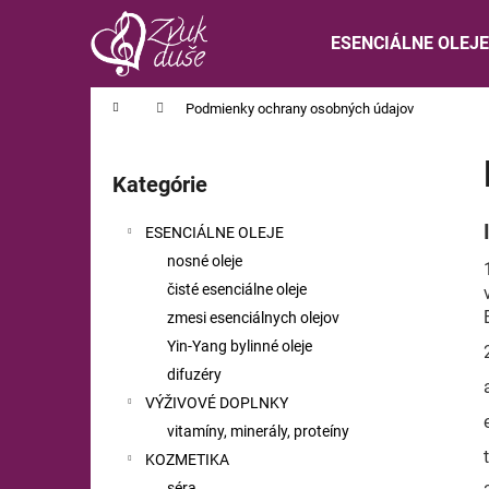
K
Prejsť
na
o
ESENCIÁLNE OLEJE
obsah
Späť
Späť
š
do
do
í
Domov
Podmienky ochrany osobných údajov
obchodu
obchodu
k
B
o
Kategórie
Preskočiť
č
kategórie
n
ESENCIÁLNE OLEJE
ý
nosné oleje
p
čisté esenciálne oleje
a
zmesi esenciálnych olejov
n
Yin-Yang bylinné oleje
e
difuzéry
l
VÝŽIVOVÉ DOPLNKY
vitamíny, minerály, proteíny
KOZMETIKA
séra