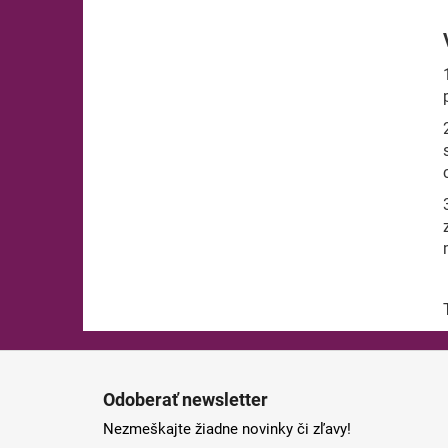
Z
á
Odoberať newsletter
p
Nezmeškajte žiadne novinky či zľavy!
ä