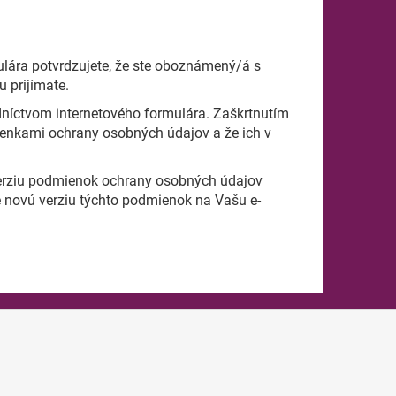
lára potvrdzujete, že ste oboznámený/á s
 prijímate.
dníctvom internetového formulára. Zaškrtnutím
nkami ochrany osobných údajov a že ich v
verziu podmienok ochrany osobných údajov
e novú verziu týchto podmienok na Vašu e-