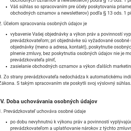
obchodných oznamov a newsletterov) podľa § 13 ods. 1 pí
Váš súhlas so spracovaním pre účely poskytovania priame
obchodných oznamov a newsletterov) podľa § 13 ods. 1 p
2. Účelom spracovania osobných údajov je
vybavenie Vašej objednávky a výkon práv a povinností vy
prevádzkovateľom; pri objednávke sú vyžadované osobné ú
objednávky (meno a adresa, kontakt), poskytnutie osobnýc
plnenie zmluvy, bez poskytnutia osobných údajov nie je mo
prevádzkovateľa plniť,
zasielanie obchodných oznamov a výkon ďalších marketing
3. Zo strany prevádzkovateľa nedochádza k automatickému ind
Zákona. S takým spracovaním ste poskytli svoj výslovný súhlas
IV.
Doba uchovávania osobných údajov
1. Prevádzkovateľ uchováva osobné údaje
po dobu nevyhnutnú k výkonu práv a povinností vyplývaj
prevádzkovateľom a uplatňovanie nárokov z týchto zmluv